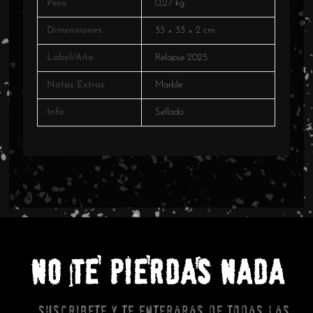
Peso
0,27 kg
Dimensiones
33 × 33 × 2 cm
Label/Año
Relapse 2025
Notas Extras
Marble
Info
Sellado
NO TE PIERDAS NADA
Suscribete y te enteraras de todas las