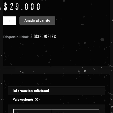
$
29.000
Pig
Añadir al carrito
Destroyer
-
2 disponibles
Mass
Disponibilidad:
&
Volume
-
Custom
Marble
cantidad
Información adicional
Valoraciones (0)