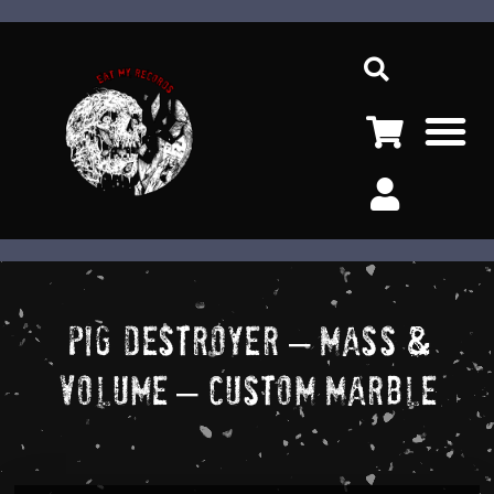
Ir
Sea
al
contenido
M
Pig Destroyer – Mass &
Volume – Custom Marble