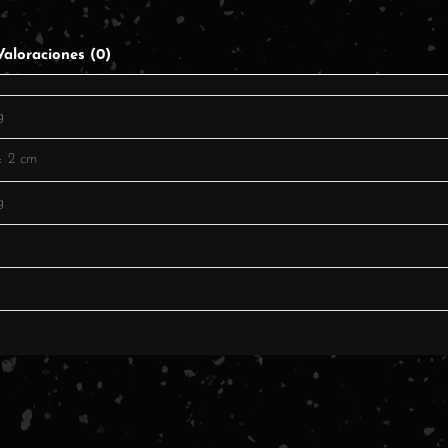
Valoraciones (0)
g
× 2 cm
g