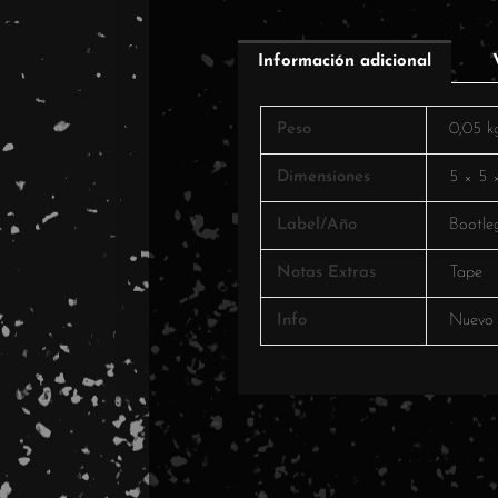
Información adicional
Peso
0,05 k
Dimensiones
5 × 5 
Label/Año
Bootle
Notas Extras
Tape
Info
Nuevo