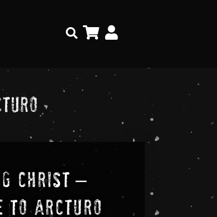
Search
cturo
ng Christ –
 To Arcturo