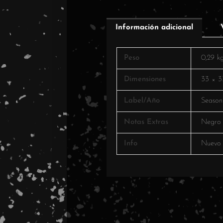
Información adicional
Peso
0,29 k
Dimensiones
33 × 3
Label/Año
Season
Notas Extras
Negro
Info
Nuevo