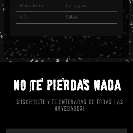
Notas Extras
CD. Digipak
Info
Sellado
NO TE PIERDAS NADA
Suscribete y te enteraras de todas las
novedades!
Email