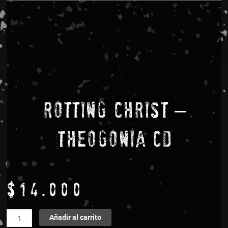
Rotting Christ –
Theogonia CD
$
14.000
Rotting
Añadir al carrito
Christ