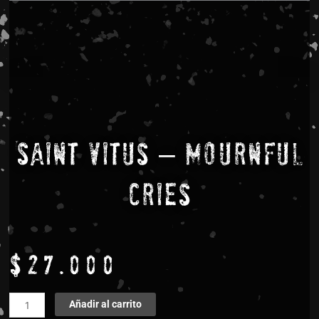
Saint Vitus – Mournful
Cries
$
27.000
Saint
Añadir al carrito
Vitus