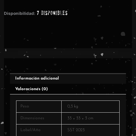
-
7 disponibles
Mournful
Disponibilidad:
Cries
cantidad
Información adicional
Valoraciones (0)
Peso
0,3 kg
Dimensiones
33 × 33 × 3 cm
Label/Año
SST 2023