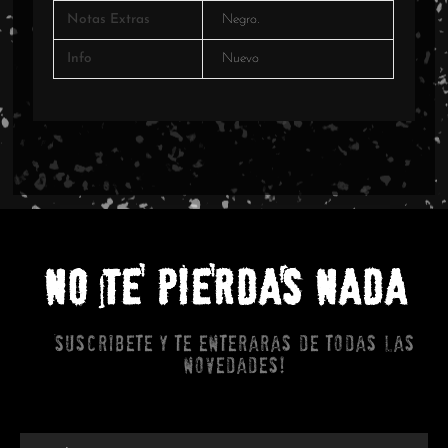
Notas Extras
Negro.
Info
Nuevo
NO TE PIERDAS NADA
Suscribete y te enteraras de todas las
novedades!
Email