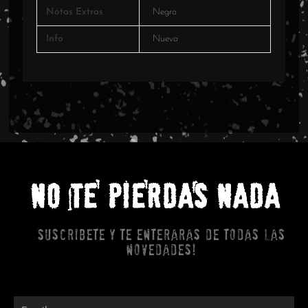
Notas Extras
Negro
Info
Nuevo
NO TE PIERDAS NADA
Suscribete y te enteraras de todas las
novedades!
Email