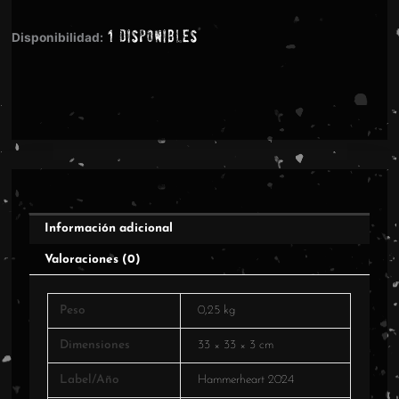
Mourninghoul
1 disponibles
cantidad
Disponibilidad:
Información adicional
Valoraciones (0)
Peso
0,25 kg
Dimensiones
33 × 33 × 3 cm
Label/Año
Hammerheart 2024