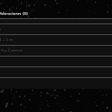
Valoraciones (0)
g
3 × 2 cm
 Key Creations