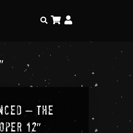
Search
″
nced – The
oper 12″