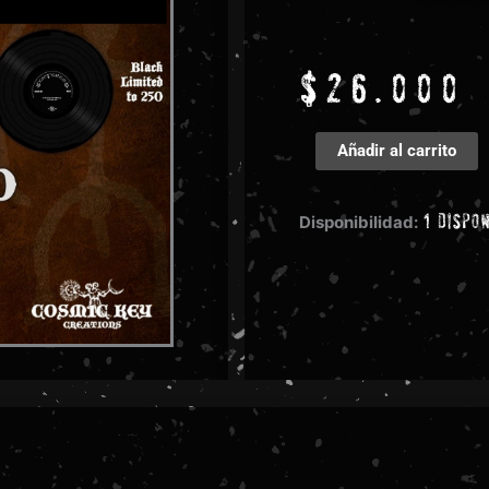
$
26.000
Sentenced
Añadir al carrito
-
The
1 dispo
Trooper
Disponibilidad:
12"
cantidad