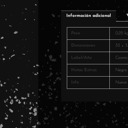
Información adicional
Peso
0,25 k
Dimensiones
33 × 3
Label/Año
Cosmic
Notas Extras
Negro
Info
Nuevo