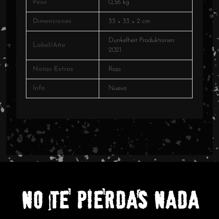
Peso
0,36 kg
Dimensiones
33 × 33 × 2 cm
Dunkelheit Produktionen
Label/Año
2021
Notas Extras
Rojo
Info
Nuevo
NO TE PIERDAS NADA