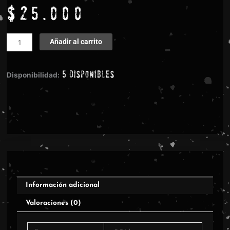
$
25.000
Sepulchral
Añadir al carrito
Rites
-
5 disponibles
Death
Disponibilidad:
And
Bloody
Ritual
cantidad
Información adicional
Valoraciones (0)