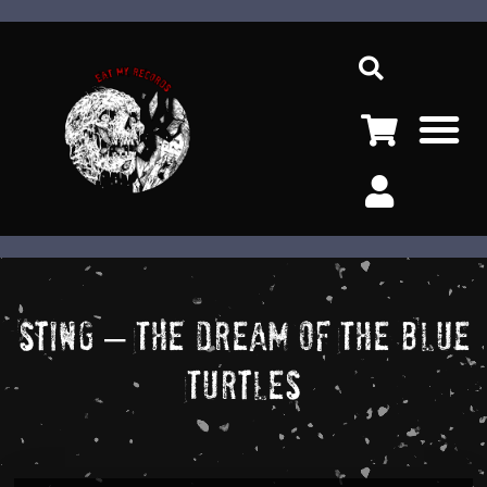
Ir
Sea
al
contenido
M
Sting – The Dream Of The Blue
Turtles