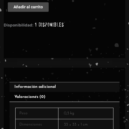
Sting
Añadir al carrito
–
The
1 disponibles
Dream
Disponibilidad:
Of
The
Blue
Turtles
cantidad
Información adicional
Valoraciones (0)
Peso
0,3 kg
Dimensiones
33 × 33 × 1 cm