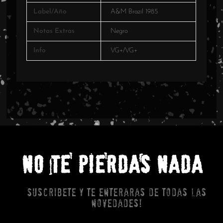
Label/Año
A&M Brazil 1985
Notas Extras
Negro
Info
VG+/VG+
NO TE PIERDAS NADA
Suscribete y te enteraras de todas las
novedades!