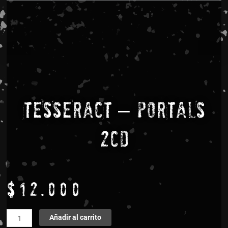
TESSERACT – PORTALS
2CD
$
12.000
TESSERACT
Añadir al carrito
-