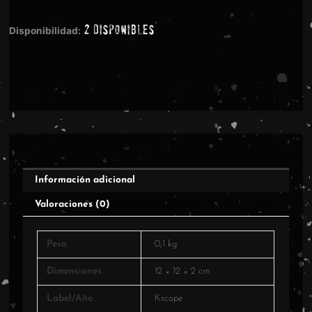
PORTALS
2 disponibles
2CD
Disponibilidad:
cantidad
Información adicional
Valoraciones (0)
Peso
0,1 kg
Dimensiones
12 × 12 × 2 cm
Label/Año
Kscope