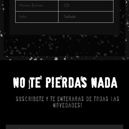
Notas Extras
CD
Info
Sellado
NO TE PIERDAS NADA
Suscribete y te enteraras de todas las
novedades!
Email