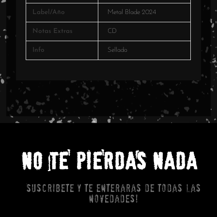
Label/Año
Metal Blade 2024
Notas Extras
CD
Info
Sellado
NO TE PIERDAS NADA
Suscribete y te enteraras de todas las
novedades!