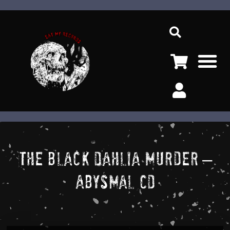
Ir
Sea
al
contenido
M
The Black Dahlia Murder –
Abysmal CD