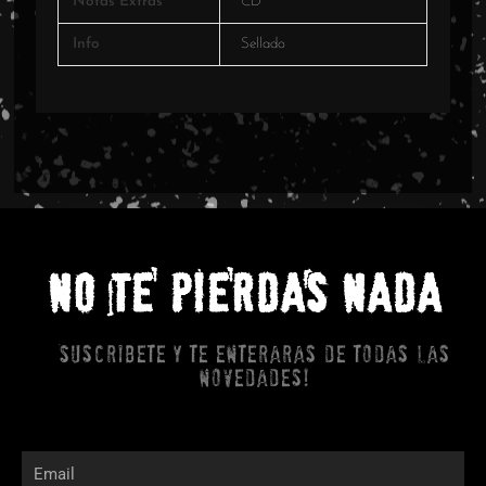
Notas Extras
CD
Info
Sellado
NO TE PIERDAS NADA
Suscribete y te enteraras de todas las
novedades!
Email