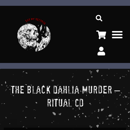
Ir
Sea
al
contenido
M
The Black Dahlia Murder –
Ritual CD