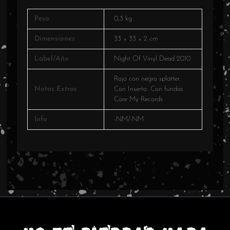
Peso
0,3 kg
Dimensiones
33 × 33 × 2 cm
Label/Año
Night Of Vinyl Dead 2010
Rojo con negro splatter.
Notas Extras
Con Inserto. Con fundas
Care My Records
Info
-NM/-NM