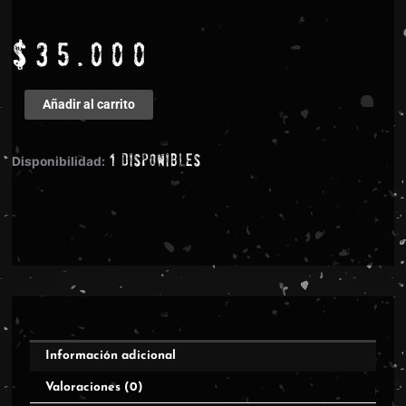
$
35.000
The
Añadir al carrito
Crown
-
1 disponibles
Hell
Disponibilidad:
Is
Here
cantidad
Información adicional
Valoraciones (0)