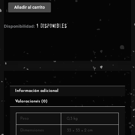
Voïvod
Añadir al carrito
-
Too
1 disponibles
Scared
Disponibilidad:
To
Scream
cantidad
Información adicional
Valoraciones (0)
Peso
0,3 kg
Dimensiones
33 × 33 × 2 cm