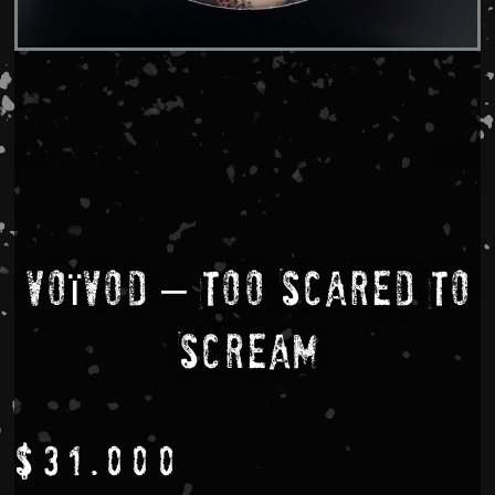
Voïvod – Too Scared To
Scream
$
31.000