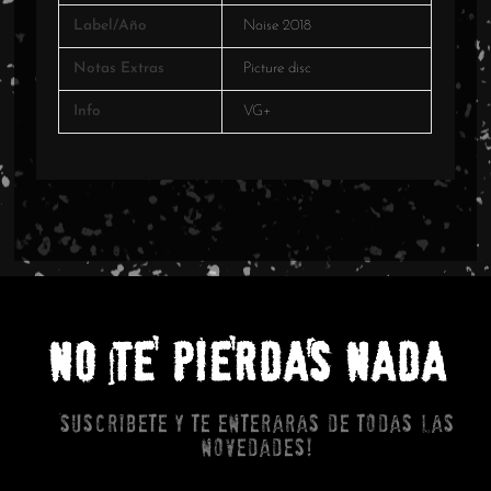
Label/Año
Noise 2018
Notas Extras
Picture disc
Info
VG+
NO TE PIERDAS NADA
Suscribete y te enteraras de todas las
novedades!