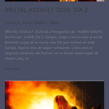
BRUTAL ASSAULT 2025: DIA 2
Concierto
,
Nuevo
,
Reseña
/
Sismo
BRUTAL ASSAULT 2025 dia 2 Fotografías de: RUBÉN GARATE
Escrito por: JUANE Día 2: Sangre, fuego y locura bajo el sol de
Bohemia Luego de la noche más fría que vivimos en toda
Europa, llegó la hora de seguir rockeando. Listos para el
segundo asesinato del festival con el stoner doom inglés de
Green Lung, un
Leer más ”
BRUTAL
ASSAULT
2025:
WARM-
UP