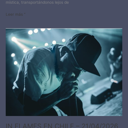
mística, transportándonos lejos de
Leer más ”
IN
FLAMES
EN
CHILE
–
21/04/2026​
IN FLAMES EN CHILE – 21/04/2026​