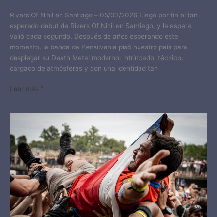
Rivers Of Nihil en Santiago – 05/02/2026 Llegó por fin el tan
esperado debut de Rivers Of Nihil en Santiago, y la espera
valió cada segundo. Después de años esperando este
momento, la banda de Pensilvania pisó nuestro país para
desplegar su Death Metal moderno: intrincado, técnico,
cargado de atmósferas y con una identidad tan
Leer más ”
BRUTAL
ASSAULT
2025:
DIA
4