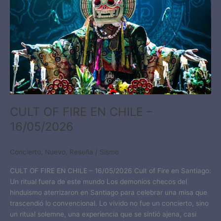
–
16/05/2026​
CULT OF FIRE EN CHILE –
16/05/2026​
Concierto
,
Nuevo
,
Reseña
/
Sismo
CULT OF FIRE EN CHILE – 16/05/2026 Cult of Fire en Santiago:
Un ritual fuera de este mundo Los demonios checos del
hinduismo aterrizaron en Santiago para celebrar una misa que
trascendió lo convencional. Lo vivido no fue un concierto, sino
un ritual solemne, una experiencia que se sintió ajena, casi