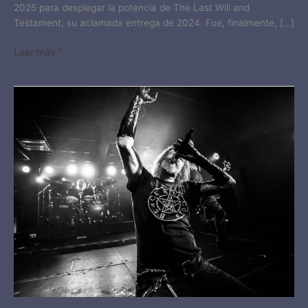
2025 para desplegar la potencia de The Last Will and
Testament, su aclamada entrega de 2024. Fue, finalmente, […]
Leer más ”
KAMPFAR
EN
CHILE
–
29/05/2026​