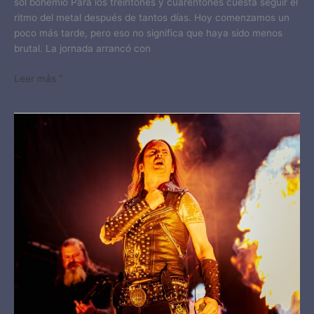
sol bohemio Para los treintones y cuarentones cuesta seguir el
ritmo del metal después de tantos días. Hoy comenzamos un
poco más tarde, pero eso no significa que haya sido menos
brutal. La jornada arrancó con
Leer más ”
BRUTAL
ASSAULT
2025:
DIA
2