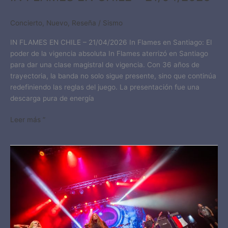
Concierto
,
Nuevo
,
Reseña
/
Sismo
IN FLAMES EN CHILE – 21/04/2026 In Flames en Santiago: El
poder de la vigencia absoluta In Flames aterrizó en Santiago
para dar una clase magistral de vigencia. Con 36 años de
trayectoria, la banda no solo sigue presente, sino que continúa
redefiniendo las reglas del juego. La presentación fue una
descarga pura de energía
Leer más ”
OBITUARY
EN
CHILE
–
13&14/02/2026