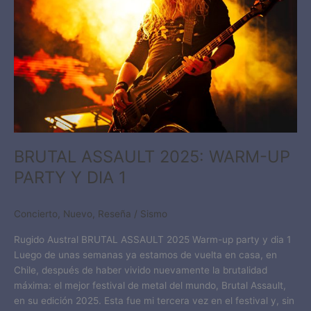
PARTY
Y
DIA
1
BRUTAL ASSAULT 2025: WARM-UP
PARTY Y DIA 1
Concierto
,
Nuevo
,
Reseña
/
Sismo
Rugido Austral BRUTAL ASSAULT 2025 Warm-up party y dia 1
Luego de unas semanas ya estamos de vuelta en casa, en
Chile, después de haber vivido nuevamente la brutalidad
máxima: el mejor festival de metal del mundo, Brutal Assault,
en su edición 2025. Esta fue mi tercera vez en el festival y, sin