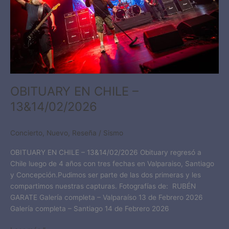
OBITUARY EN CHILE –
13&14/02/2026
Concierto
,
Nuevo
,
Reseña
/
Sismo
OBITUARY EN CHILE – 13&14/02/2026 Obituary regresó a
Chile luego de 4 años con tres fechas en Valparaiso, Santiago
y Concepción.Pudimos ser parte de las dos primeras y les
compartimos nuestras capturas. Fotografías de: RUBÉN
GARATE Galería completa – Valparaíso 13 de Febrero 2026
Galería completa – Santiago 14 de Febrero 2026