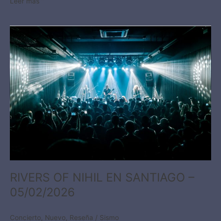
Leer más ”
RIVERS
OF
NIHIL
EN
SANTIAGO
–
05/02/2026
RIVERS OF NIHIL EN SANTIAGO –
05/02/2026
Concierto
,
Nuevo
,
Reseña
/
Sismo