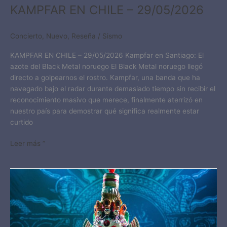
KAMPFAR EN CHILE – 29/05/2026​
Concierto
,
Nuevo
,
Reseña
/
Sismo
KAMPFAR EN CHILE – 29/05/2026​ Kampfar en Santiago: El
azote del Black Metal noruego El Black Metal noruego llegó
directo a golpearnos el rostro. Kampfar, una banda que ha
navegado bajo el radar durante demasiado tiempo sin recibir el
reconocimiento masivo que merece, finalmente aterrizó en
nuestro país para demostrar qué significa realmente estar
curtido
Leer más ”
CULT
OF
FIRE
EN
CHILE