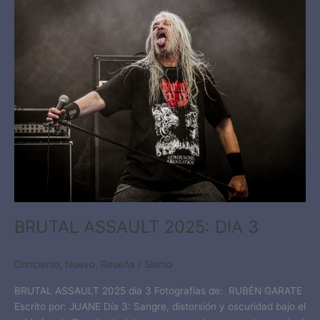
BRUTAL
ASSAULT
2025:
DIA
3
BRUTAL ASSAULT 2025: DIA 3
Concierto
,
Nuevo
,
Reseña
/
Sismo
BRUTAL ASSAULT 2025 dia 3 Fotografías de: RUBÉN GARATE
Escrito por: JUANE Día 3: Sangre, distorsión y oscuridad bajo el