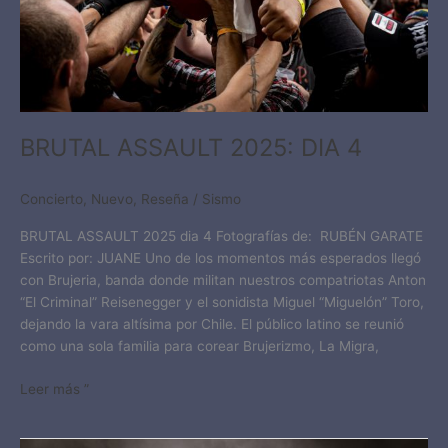
BRUTAL ASSAULT 2025: DIA 4
Concierto
,
Nuevo
,
Reseña
/
Sismo
BRUTAL ASSAULT 2025 dia 4 Fotografías de: RUBÉN GARATE
Escrito por: JUANE Uno de los momentos más esperados llegó
con Brujeria, banda donde militan nuestros compatriotas Anton
“El Criminal” Reisenegger y el sonidista Miguel “Miguelón” Toro,
dejando la vara altísima por Chile. El público latino se reunió
como una sola familia para corear Brujerizmo, La Migra,
Leer más ”