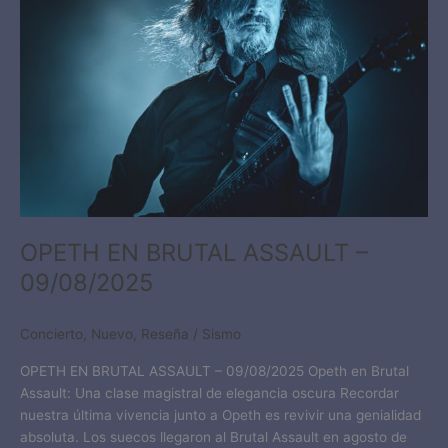
ASSAULT
–
09/08/2025​​
OPETH EN BRUTAL ASSAULT –
09/08/2025​​
Concierto
,
Nuevo
,
Reseña
/
Sismo
OPETH EN BRUTAL ASSAULT – 09/08/2025​ Opeth en Brutal
Assault: Una clase magistral de elegancia oscura Recordar
nuestra última vivencia junto a Opeth es revivir una genialidad
absoluta. Los suecos llegaron al Brutal Assault en agosto de